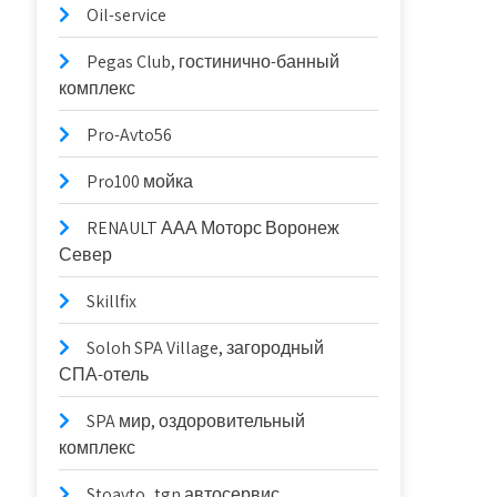
Oil-service
Pegas Club, гостинично-банный
комплекс
Pro-Avto56
Pro100 мойка
RENAULT ААА Моторс Воронеж
Север
Skillfix
Soloh SPA Village, загородный
СПА-отель
SPA мир, оздоровительный
комплекс
Stoavto_tgn автосервис