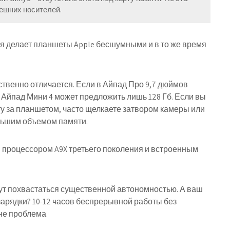
ешних носителей.
я делает планшеты Apple бесшумными и в то же время
твенно отличается. Если в Айпад Про 9,7 дюймов
 Айпад Мини 4 может предложить лишь 128 Гб. Если вы
у за планшетом, часто щелкаете затвором камеры или
льшим объемом памяти.
процессором A9X третьего поколения и встроенным
ут похвастаться существенной автономностью. А ваш
зарядки? 10-12 часов беспрерывной работы без
 не проблема.