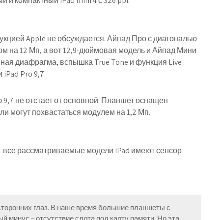
и компактный iPad mini 4 с 326 ppi.
укцией Apple не обсуждается. Айпад Про с диагональю
м на 12 Мп, а вот 12,9-дюймовая модель и Айпад Мини
ная диафрагма, вспышка True Tone и функция Live
iPad Pro 9,7.
 9,7 не отстает от основной. Планшет оснащен
ели могут похвастаться модулем на 1,2 Мп.
– все рассматриваемые модели iPad имеют сенсор
сторонних глаз. В наше время большие планшеты с
й минус – отсутствие слота под карту памяти. Но эта