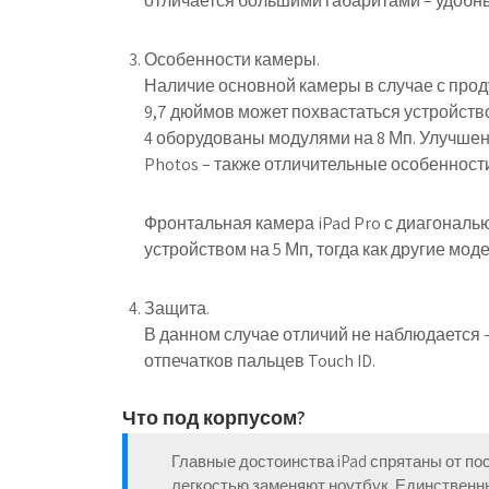
отличается большими габаритами – удобный 
Особенности камеры.
Наличие основной камеры в случае с прод
9,7 дюймов может похвастаться устройство
4 оборудованы модулями на 8 Мп. Улучшен
Photos – также отличительные особенности 
Фронтальная камера iPad Pro с диагональю
устройством на 5 Мп, тогда как другие мод
Защита.
В данном случае отличий не наблюдается 
отпечатков пальцев Touch ID.
Что под корпусом?
Главные достоинства iPad спрятаны от по
легкостью заменяют ноутбук. Единственны