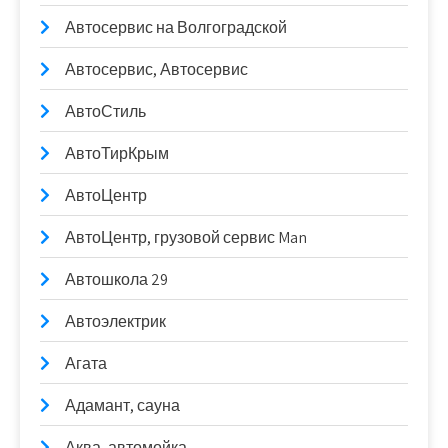
Автосервис на Волгоградской
Автосервис, Автосервис
АвтоСтиль
АвтоТирКрым
АвтоЦентр
АвтоЦентр, грузовой сервис Man
Автошкола 29
Автоэлектрик
Агата
Адамант, сауна
Аква, автомойка