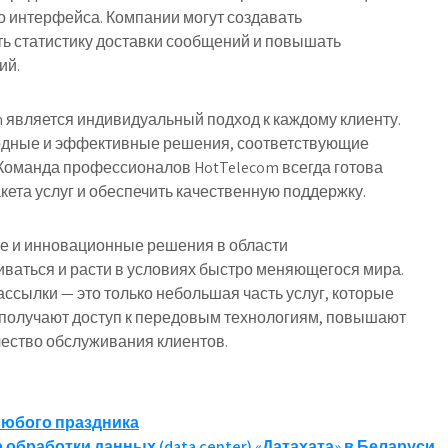
о интерфейса. Компании могут создавать
ь статистику доставки сообщений и повышать
ий.
 является индивидуальный подход к каждому клиенту.
одные и эффективные решения, соответствующие
Команда профессионалов HotTelecom всегда готова
ета услуг и обеспечить качественную поддержку.
ые и инновационные решения в области
ваться и расти в условиях быстро меняющегося мира.
ссылки — это только небольшая часть услуг, которые
 получают доступ к передовым технологиям, повышают
ество обслуживания клиентов.
любого праздника
 обработки данных (data center) «Датахата» в Беларуси