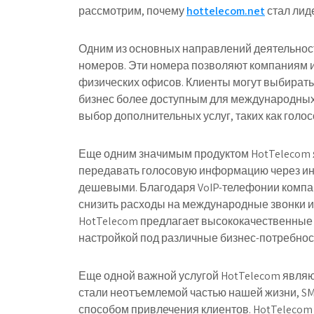
рассмотрим, почему
hottelecom.net
стал лид
Одним из основных направлений деятельнос
номеров. Эти номера позволяют компаниям и
физических офисов. Клиенты могут выбирать 
бизнес более доступным для международных 
выбор дополнительных услуг, таких как голос
Еще одним значимым продуктом HotTelecom я
передавать голосовую информацию через инт
дешевыми. Благодаря VoIP-телефонии компан
снизить расходы на международные звонки и
HotTelecom предлагает высококачественные
настройкой под различные бизнес-потребнос
Еще одной важной услугой HotTelecom являю
стали неотъемлемой частью нашей жизни, SM
способом привлечения клиентов. HotTeleco