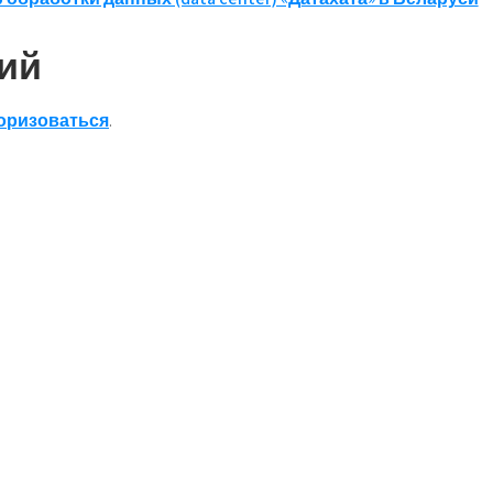
ий
оризоваться
.