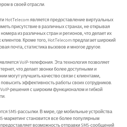
ером в своей отрасли.
ти HotTelecom является предоставление виртуальных
меть присутствие в различных странах, не открывая
номера из различных стран и регионов, что делает их
клиентов. Кроме того, HotTelecom предлагает широкий
овая почта, статистика вызовов и многое другое.
вляется VoIP-телефония. Эта технология позволяет
ернет, что делает звонки более доступными и
ии могут улучшить качество связи с клиентами,
 повысить эффективность работы своих сотрудников.
 VoIP-решения с широким функционалом и гибкой
ти.
тся SMS-рассылки. В мире, где мобильные устройства
S-маркетинг становится все более популярным
m предоставляет возможность отправки SMS-сообщений