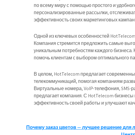
по всему миру с помощью простого и удобног
персонализированные рассылки, отслеживат
эффективность своих маркетинговых кампан
Одной из ключевых особенностей HotTelecom
Компания стремится предложить самые выг
уникальным потребностям каждого бизнеса. 
помочь клиентам с выбором оптимального пак
В целом, HotTelecom предлагает современн
телекоммуникаций, помогая компаниям разви
Виртуальные номера, VoIP-телефония, SMS-ра
предлагает компания. С HotTelecom бизнесы
эффективность своей работы и улучшают кач
Навигация
Почему заказ цветов — лучшее решение для 
Центр