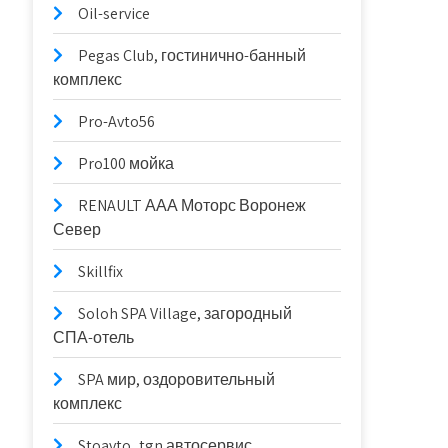
Oil-service
Pegas Club, гостинично-банный
комплекс
Pro-Avto56
Pro100 мойка
RENAULT ААА Моторс Воронеж
Север
Skillfix
Soloh SPA Village, загородный
СПА-отель
SPA мир, оздоровительный
комплекс
Stoavto_tgn автосервис