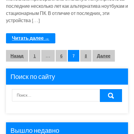
последние несколько лет как альтернатива ноутбукам и
стационарным ПК. В отличие от последних, эти
устройства […]
Читать далее →
Пагинация
Назад
1
…
6
7
8
Далее
записей
Поиск по сайту
Вышло недавно